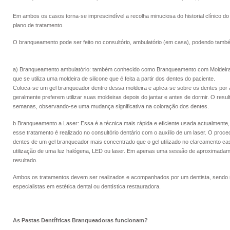
Em ambos os casos torna-se imprescindível a recolha minuciosa do historial clínico d
plano de tratamento.
O branqueamento pode ser feito no consultório, ambulatório (em casa), podendo també
a) Branqueamento ambulatório: também conhecido como Branqueamento com Moldeira,
que se utiliza uma moldeira de silicone que é feita a partir dos dentes do paciente.
Coloca-se um gel branqueador dentro dessa moldeira e aplica-se sobre os dentes por 
geralmente preferem utilizar suas moldeiras depois do jantar e antes de dormir. O resu
semanas, observando-se uma mudança significativa na coloração dos dentes.
b Branqueamento a Laser: Essa é a técnica mais rápida e eficiente usada actualmente,
esse tratamento é realizado no consultório dentário com o auxílio de um laser. O proce
dentes de um gel branqueador mais concentrado que o gel utilizado no clareamento casei
utilização de uma luz halógena, LED ou laser. Em apenas uma sessão de aproximadame
resultado.
Ambos os tratamentos devem ser realizados e acompanhados por um dentista, sendo 
especialistas em estética dental ou dentística restauradora.
As Pastas Dentífricas Branqueadoras funcionam?