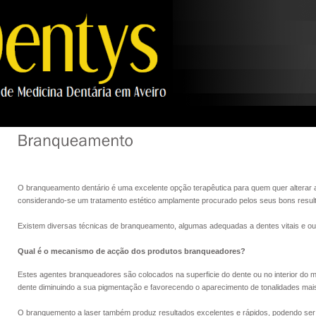
O branqueamento dentário é uma excelente opção terapêutica para quem quer alterar a
considerando-se um tratamento estético amplamente procurado pelos seus bons resul
Existem diversas técnicas de branqueamento, algumas adequadas a dentes vitais e outr
Qual é o mecanismo de acção dos produtos branqueadores?
Estes agentes branqueadores são colocados na superficie do dente ou no interior do 
dente diminuindo a sua pigmentação e favorecendo o aparecimento de tonalidades mais
O branquemento a laser também produz resultados excelentes e rápidos, podendo ser