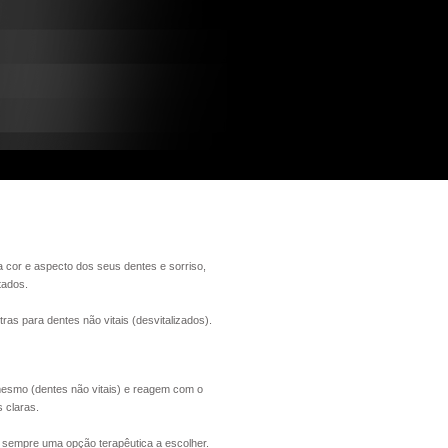
 cor e aspecto dos seus dentes e sorriso,
tados.
as para dentes não vitais (desvitalizados).
mesmo (dentes não vitais) e reagem com o
 claras.
 sempre uma opção terapêutica a escolher.