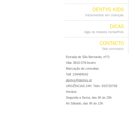
casos
clínicos
DENTYS
KIDS
tratamentos
em
crianças
DICAS
siga
os
nossos
conselhos
CONTACTO
fale
connosco
Estrada de São Bernardo, nº71
Vilar 3810-078 Aveiro
Marcação de consultas
Telf: 234484542
dentys@dentys.pt
URGÊNCIAS 24H: Telm. 933720758
Horário:
Segunda a Sexta, das 9h às 20h
Ao Sábado, das 9h às 13h