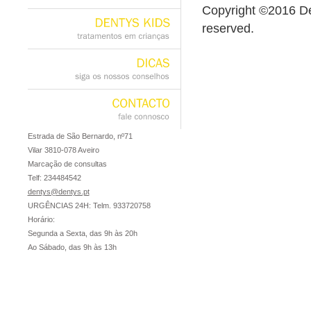
casos
clínicos
Copyright ©2016 Den
reserved.
DENTYS
KIDS
tratamentos
em
crianças
DICAS
siga
os
nossos
conselhos
CONTACTO
fale
connosco
Estrada de São Bernardo, nº71
Vilar 3810-078 Aveiro
Marcação de consultas
Telf: 234484542
dentys@dentys.pt
URGÊNCIAS 24H: Telm. 933720758
Horário:
Segunda a Sexta, das 9h às 20h
Ao Sábado, das 9h às 13h