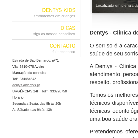
casos
clínicos
Localizada em plena cid
DENTYS
KIDS
tratamentos
em
crianças
Dentys - Clínica d
DICAS
siga
os
nossos
conselhos
O sorriso é a cara
saúde de seu sorris
CONTACTO
fale
connosco
Estrada de São Bernardo, nº71
A Dentys - Clínica
Vilar 3810-078 Aveiro
Marcação de consultas
atendimento person
Telf: 234484542
respeito, profissio
dentys@dentys.pt
URGÊNCIAS 24H: Telm. 933720758
Temos os melhores
Horário:
técnicos disponíve
Segunda a Sexta, das 9h às 20h
técnicas odontoló
Ao Sábado, das 9h às 13h
uma boa saúde oral
Pretendemos ofere