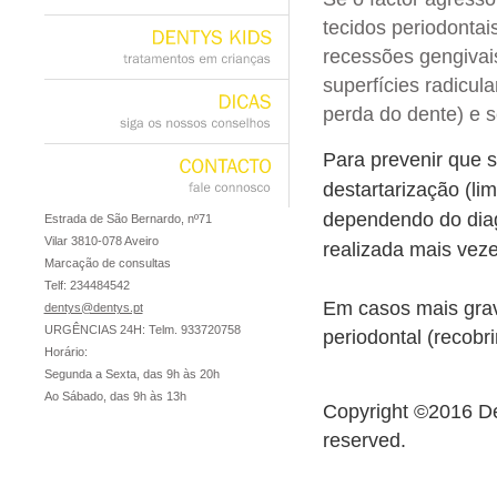
casos
clínicos
tecidos periodonta
recessões gengivai
DENTYS
KIDS
tratamentos
em
crianças
superfícies radicul
perda do dente) e s
DICAS
siga
os
nossos
conselhos
Para prevenir que 
destartarização (l
CONTACTO
fale
connosco
dependendo do diag
Estrada de São Bernardo, nº71
Vilar 3810-078 Aveiro
realizada mais veze
Marcação de consultas
Telf: 234484542
Em casos mais grave
dentys@dentys.pt
URGÊNCIAS 24H: Telm. 933720758
periodontal (recob
Horário:
Segunda a Sexta, das 9h às 20h
Ao Sábado, das 9h às 13h
Copyright ©2016 Den
reserved.