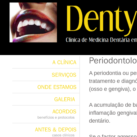
A
CLÍNICA
A periodontia ou pe
tratamento e diagnó
SERVIÇOS
(osso e gengiva), o
ONDE
ESTAMOS
A acumulação de bac
GALERIA
inflamação gengival
ACORDOS
dentário.
benefícios
e
protocolos
Se o factor agresso
ANTES
&
DEPOIS